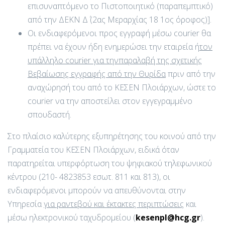
επισυναπτόμενο το Πιστοποιητικό (παραπεμπτικό)
από την ΔΕΚΝ Δ΄ (2ας Μεραρχίας 18 1ος όροφος)].
Οι ενδιαφερόμενοι προς εγγραφή μέσω courier θα
πρέπει να έχουν ήδη ενημερώσει την εταιρεία ή
τον
υπάλληλο
courier
για την
παραλαβή της σχετικής
Βεβαίωσης εγγραφής από την Θυρίδα
πριν από την
αναχώρησή του από το ΚΕΣΕΝ Πλοιάρχων, ώστε το
courier να την αποστείλει στον εγγεγραμμένο
σπουδαστή.
Στο πλαίσιο καλύτερης εξυπηρέτησης του κοινού από την
Γραμματεία του ΚΕΣΕΝ Πλοιάρχων, ειδικά όταν
παρατηρείται υπερφόρτωση του ψηφιακού τηλεφωνικού
κέντρου (210- 4823853 εσωτ. 811 και 813), οι
ενδιαφερόμενοι μπορούν να απευθύνονται στην
Υπηρεσία
για ραντεβού και έκτακτες περιπτώσεις
και
μέσω ηλεκτρονικού ταχυδρομείου (
kesenpl
@
hcg
.
gr
).