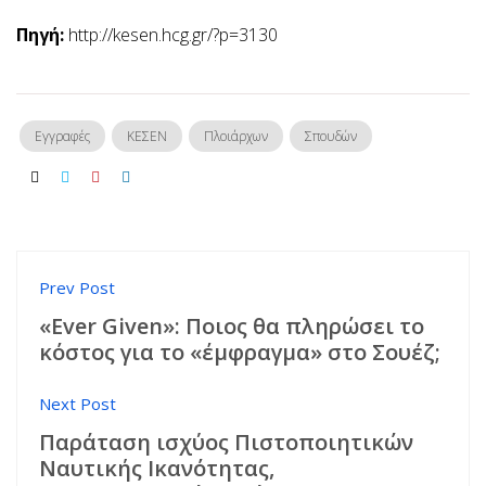
Πηγή:
http://kesen.hcg.gr/?p=3130
Εγγραφές
ΚΕΣΕΝ
Πλοιάρχων
Σπουδών
Πλοήγηση
Prev Post
«Ever Given»: Ποιος θα πληρώσει το
άρθρων
κόστος για το «έμφραγμα» στο Σουέζ;
Next Post
Παράταση ισχύος Πιστοποιητικών
Ναυτικής Ικανότητας,