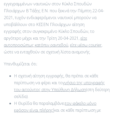
εγγεγραμμένων ναυτικών στον Κύκλο Σπουδών
Πλοιάρχων Β΄ Τάξης Ε.Ν. που ξεκινά την Πέμπτη 22-04-
2021, τυχόν ενδιαφερόμενοι ναυτικοί μπορούν να
υποβάλλουν στο ΚΕΣΕΝ Πλοιάρχων αίτηση
εγγραφής στον συγκεκριμένο Κύκλο Σπουδών, το
αργότερο μέχρι και την Τρίτη 20-04-2021,
είτε
αυτοπροσώπως κατόπιν ραντεβού
,
είτε μέσω
courier
,
ώστε να ενταχθούν σε σχετική λίστα αναμονής.
Υπενθυμίζεται ότι:
Η σχετική αίτηση εγγραφής, θα πρέπει σε κάθε
περίπτωση να φέρει και το
γνήσιο της υπογραφής
του αιτούντος στην Υπεύθυνη Δήλωση
(στη δεύτερη
σελίδα).
Η Θυρίδα θα παραλαμβάνει
τον φάκελο μόνο
εφόσον είναι πλήρης
[και σε κάθε περίπτωση με